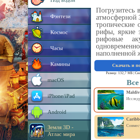
Под водой
Погрузитесь 
Фэнтези
атмосферной 
тропические 
рифы, яркие 
Космос
рифовые а
одновремен
Часы
наполненной 
Камины
Скачать и п
Размер: 132,7 МБ |
Си
macOS
Все
Maldiv
iPhone/iPad
Исследу
Android
Caribb
Совмест
Земля 3D -
Атлас мира