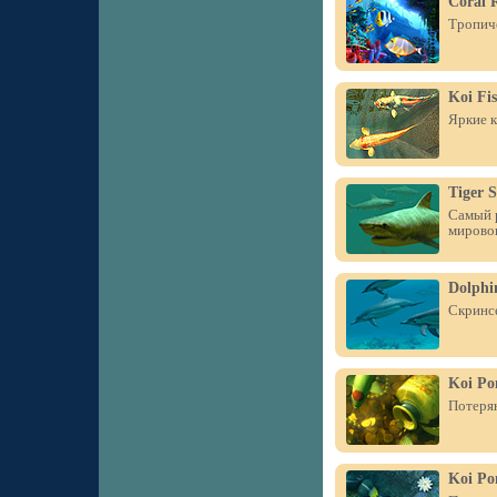
Coral 
Тропиче
Koi Fi
Яркие к
Tiger 
Самый р
мировог
Dolphi
Скринсе
Koi Po
Потерян
Koi Po