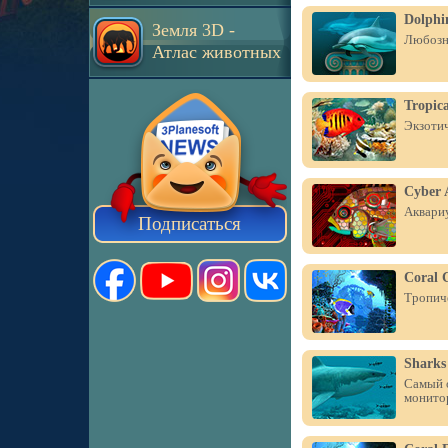
Dolphin
Земля 3D -
Любозна
Атлас животных
Tropica
Экзотич
Cyber 
Аквари
Подписаться
Coral 
Тропиче
Sharks
Самый о
монито