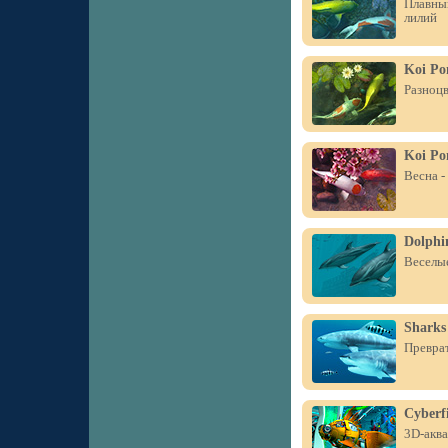
Плавный
лилий
Koi Po
Разноцв
Koi Po
Весна -
Dolphin
Веселые
Sharks
Преврат
Cyberf
3D-акв