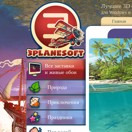
Лучшие 3D 
для Windows и
Главная
Все заставки
и живые обои
Природа
Приключения
Праздники