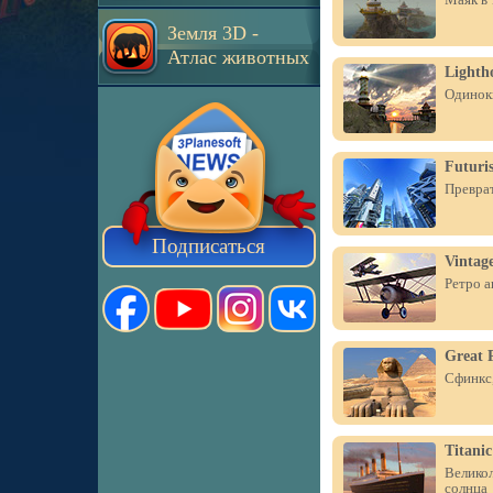
Земля 3D -
Атлас животных
Lighth
Одинок
Futuris
Преврат
Подписаться
Vintage
Ретро а
Great 
Сфинкс,
Titani
Великол
солнца