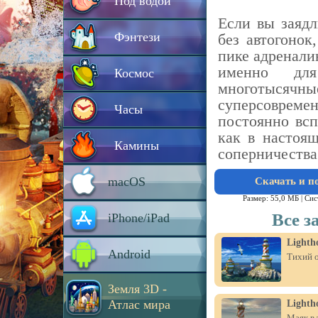
Под водой
Если вы заяд
Фэнтези
без автогонок
пике адренали
именно дл
Космос
многотысяч
суперсоврем
Часы
постоянно вс
как в настоя
Камины
соперничества
macOS
Скачать и п
Размер: 55,0 МБ |
Сис
Все з
iPhone/iPad
Lighth
Android
Тихий о
Земля 3D -
Атлас мира
Lighth
Маяк в 