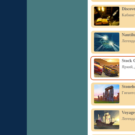
Discov
Кабинет
Nautil
Легенда
Stock 
Яркий, 
Stoneh
Гигантс
Voyage
Легенда