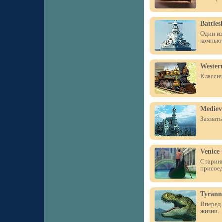
Battles
Один из
компью
Wester
Классич
Mediev
Захваты
Venice
Старинн
присое
Tyrann
Вперед 
жизни.