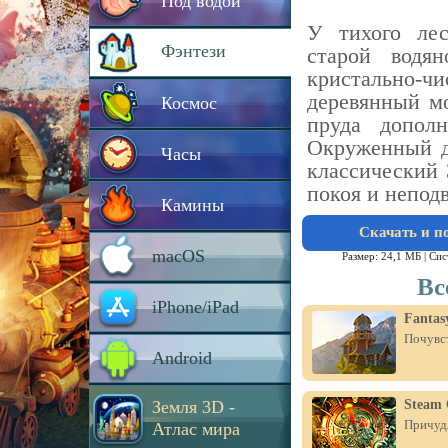
Под водой
У тихого лес
Фэнтези
старой водя
кристально
деревянный м
Космос
пруда допол
Окруженный д
Часы
классический 
покоя и непод
Камины
Скачать и п
macOS
Размер: 24,1 МБ |
Сис
Вс
iPhone/iPad
Fantas
Почувс
Android
Земля 3D -
Steam 
Причудл
Атлас мира