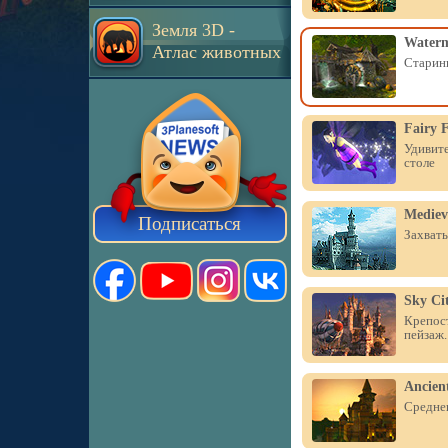
Земля 3D -
Waterm
Атлас животных
Старинн
Fairy F
Удивите
столе
Mediev
Подписаться
Захваты
Sky Ci
Крепост
пейзаж.
Ancient
Среднев