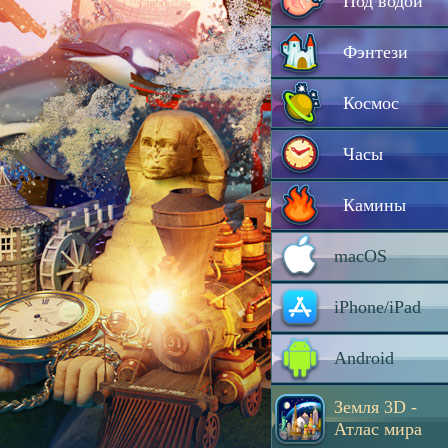
Под водой
Фэнтези
Космос
Часы
Камины
macOS
iPhone/iPad
Android
Земля 3D -
Атлас мира