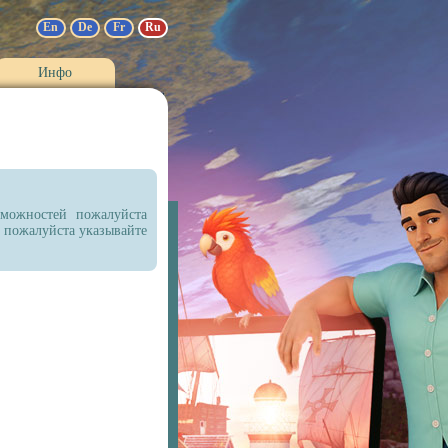
En
De
Fr
Ru
Инфо
зможностей пожалуйста
е пожалуйста указывайте