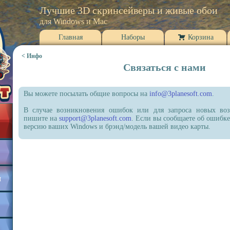
Лучшие 3D скринсейверы и живые обои
для Windows и Mac
Главная
Наборы
Корзина
< Инфо
Связаться с нами
Вы можете посылать общие вопросы на
info@3planesoft.com
.
В случае возникновения ошибок или для запроса новых во
пишите на
support@3planesoft.com
. Если вы сообщаете об ошибк
версию ваших Windows и брэнд/модель вашей видео карты.
я