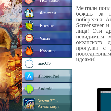
Под водой
Мечтали попл
Фэнтези
бежать за 
побережья Ат
Screensaver и
Космос
лица! Эти д
невидимым м
Часы
океанского 
прогулки с 
Камины
повседневны
идеями!
macOS
iPhone/iPad
Android
Земля 3D -
Атлас мира