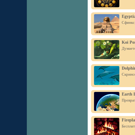
Egypti
Сфинкс,
Koi Po
Думаете
Dolphin
Скринсе
Earth L
Преврат
Firepla
Бесплат