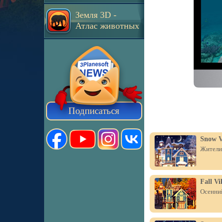
Земля 3D -
Атлас животных
Подписаться
Snow V
Жители 
Fall Vi
Осенний