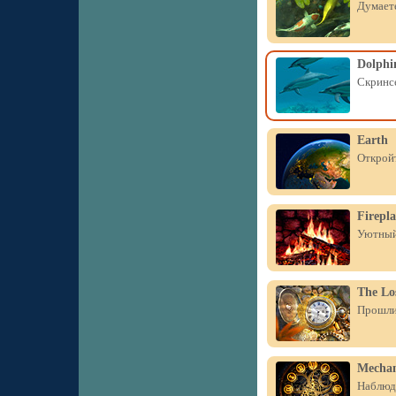
Думаете
Dolphi
Скринсе
Earth
Открой
Firepla
Уютный 
The Lo
Прошли 
Mechan
Наблюда