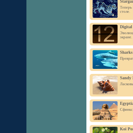
Starga
Теперь 
столе.
Digital
Эволюци
экране.
Sharks
Преврат
Sandy 
Ласковы
Egypti
Сфинкс,
Koi Po