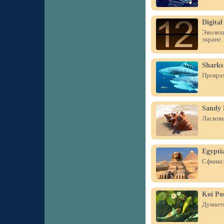
Digital
Эволюци
экране.
Sharks
Преврат
Sandy 
Ласковы
Egypti
Сфинкс,
Koi Po
Думаете