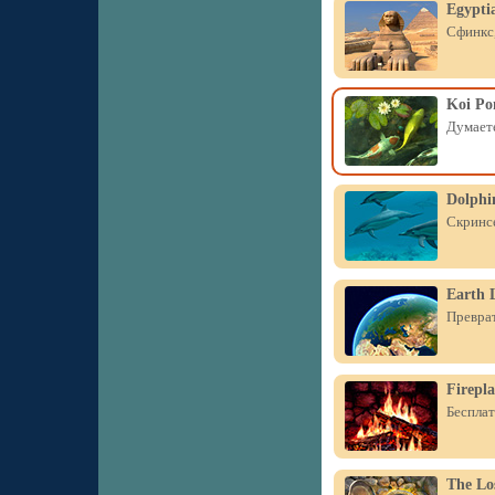
Egypti
Сфинкс,
Koi Po
Думаете
Dolphin
Скринсе
Earth L
Преврат
Firepla
Бесплат
The Lo