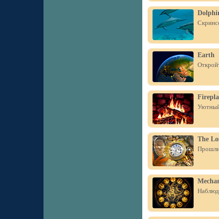
Dolphi
Скринсе
Earth
Открой
Firepla
Уютный 
The Lo
Прошли 
Mechan
Наблюда