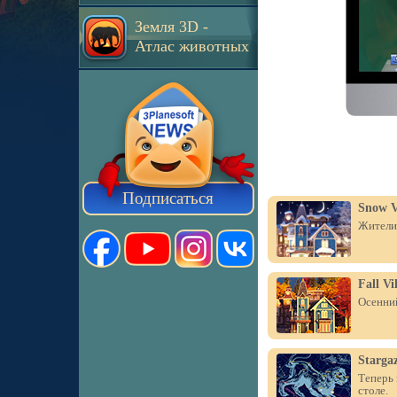
Земля 3D -
Атлас животных
Подписаться
Snow V
Жители 
Fall Vi
Осенний
Starga
Теперь 
столе.