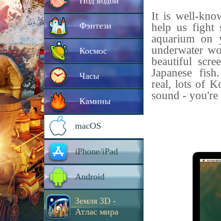
Под водой
It is well-kno
Фэнтези
help us fight 
aquarium on y
underwater wor
Космос
beautiful scr
Japanese fish
Часы
real, lots of K
sound - you're a
Камины
macOS
iPhone/iPad
Android
Земля 3D -
Атлас мира