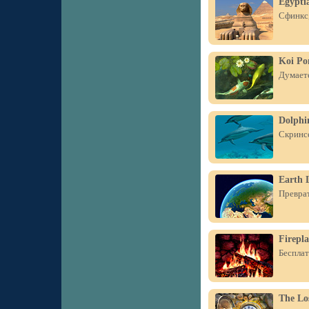
Egypti
Сфинкс,
Koi Po
Думаете
Dolphin
Скринсе
Earth L
Преврат
Firepla
Бесплат
The Lo