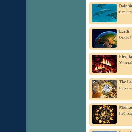
Dolphi
Скринсе
Earth
Открой
Firepla
Уютный 
The Lo
Прошли 
Mechan
Наблюда