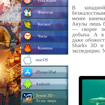
Под водой
В западной
Фэнтези
безжалостным
менее кинем
Акулы лишь б
Космос
— скорее по
добыча. А в
Часы
даже обожест
Sharks 3D и
Камины
экспедицию. У
macOS
iPhone/iPad
Android
Земля 3D -
Атлас мира