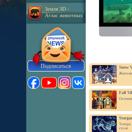
Земля 3D -
Атлас животных
Подписаться
Snow V
Жители 
Fall Vi
Осенний
Starga
Теперь 
столе.