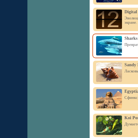
Digital
Эволюци
экране.
Sharks
Преврат
Sandy 
Ласковы
Egypti
Сфинкс,
Koi Po
Думаете