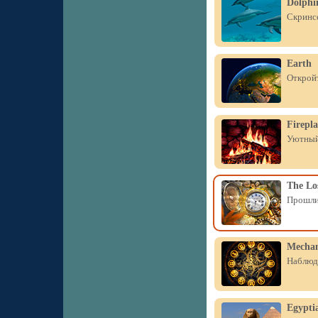
Dolphi
Скринсе
Earth
Открой
Firepla
Уютный 
The Lo
Прошли 
Mechan
Наблюда
Egypti