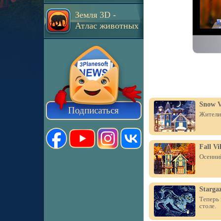
Земля 3D -
Атлас животных
Snow V
Подписаться
Жители 
Fall Vi
Осенний
Starga
Теперь 
столе.