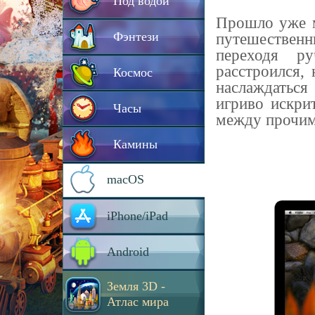
Под водой
Прошло уже м
Фэнтези
путешестве
переходя р
расстроился,
Космос
наслаждаться
игриво искри
Часы
между прочим,
Камины
macOS
iPhone/iPad
Android
Земля 3D -
Атлас мира