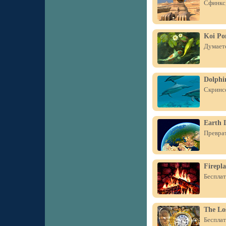
Сфинкс,
Koi Po
Думаете
Dolphin
Скринсе
Earth L
Преврат
Firepla
Бесплат
The Lo
Бесплат