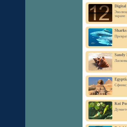
Digital
Эволюци
экране.
Sharks
Преврат
Sandy 
Ласковы
Egypti
Сфинкс,
Koi Po
Думаете