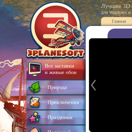
Лучшие 3D 
для Windows и
Главная
Все заставки
и живые обои
Природа
Приключения
Праздники