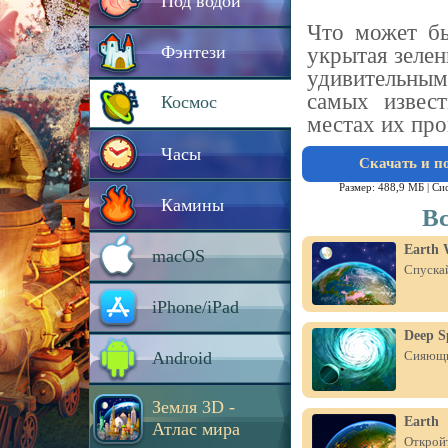
Под водой
Что может бы
Фэнтези
укрытая зелен
удивительным
самых извест
Космос
местах их про
Часы
Скачать и п
Размер: 488,9 МБ |
Си
Камины
Вс
Earth 
macOS
Спускай
iPhone/iPad
Deep S
Android
Сияющие
Земля 3D -
Earth
Атлас мира
Открой