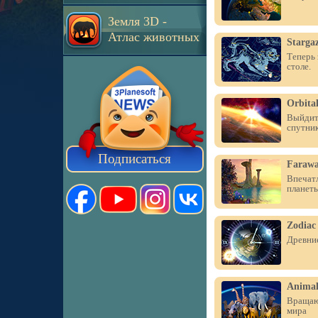
Земля 3D -
Атлас животных
Starga
Теперь 
столе.
Orbital
Выйдите
спутни
Подписаться
Farawa
Впечат
планеты
Zodiac
Древние
Animal
Вращаю
мира