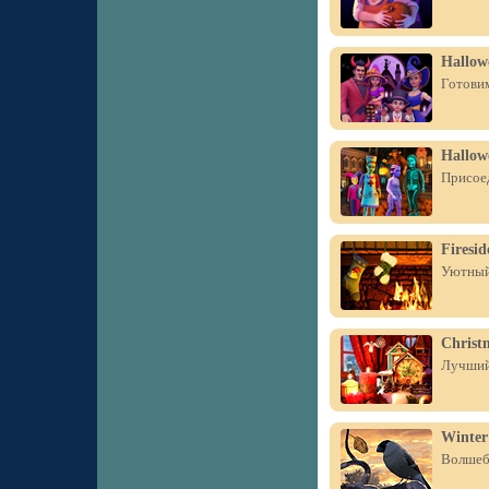
Hallow
Готовим
Hallowe
Присоед
Firesid
Уютный 
Christ
Лучший 
Winter
Волшебн