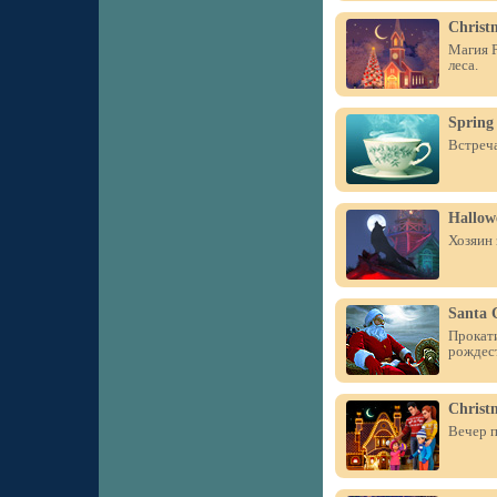
Christ
Магия Р
леса.
Spring
Встреча
Hallow
Хозяин 
Santa 
Прокати
рождес
Christ
Вечер п