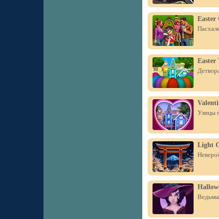
Easter 
Пасхаль
Easter 
Детвора
Valenti
Улицы г
Light 
Невероя
Hallow
Ведьмы,