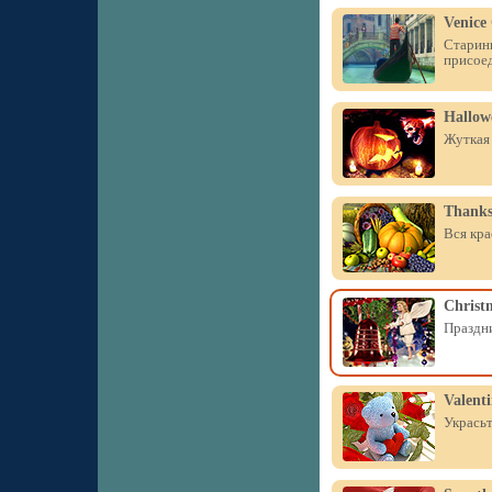
Venice
Старинн
присое
Hallow
Жуткая 
Thanks
Вся кра
Christm
Праздни
Valent
Украсьт