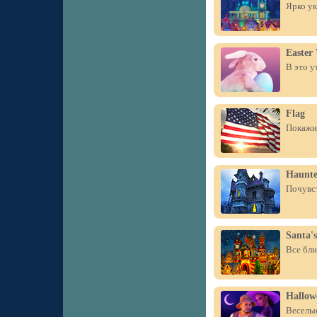
Ярко ук
Easter
В это у
Flag
Покажит
Haunte
Почувст
Santa's
Все бли
Hallow
Веселые