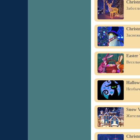
Christ
Заботли
Christ
Заснеже
Easter
Веселые
Hallow
Необыч
Snow V
Жители 
Christ