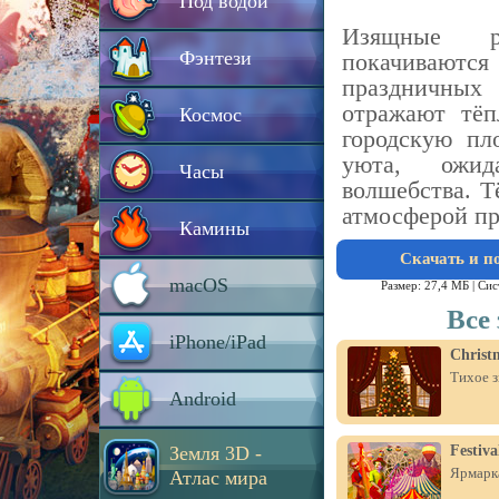
Под водой
Изящные ро
Фэнтези
покачиваются
праздничных
отражают тёп
Космос
городскую пл
уюта, ожид
Часы
волшебства. Т
атмосферой пр
Камины
Скачать и п
macOS
Размер: 27,4 МБ |
Сис
Все
iPhone/iPad
Christ
Тихое з
Android
Земля 3D -
Festiv
Ярмарка
Атлас мира