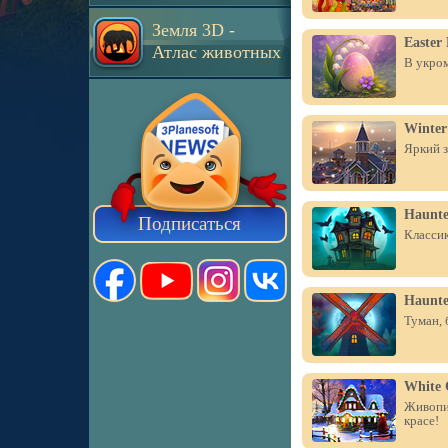
Земля 3D -
Easter
Атлас животных
В укром
Winter
Яркий з
Haunte
Подписаться
Классик
Haunte
Туман, 
White 
Живопи
красе!