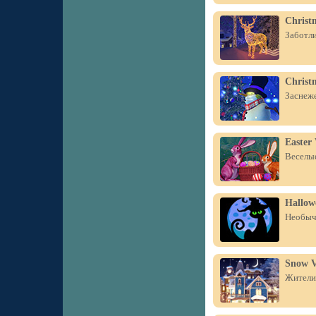
Christ
Заботли
Christ
Заснеже
Easter
Веселые
Hallow
Необыч
Snow V
Жители 