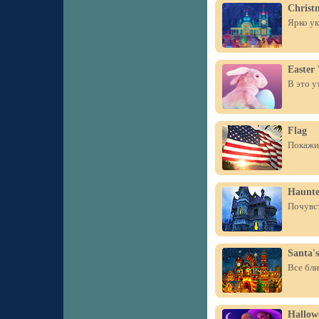
Christ
Ярко ук
Easter
В это у
Flag
Покажит
Haunte
Почувст
Santa's
Все бли
Hallow