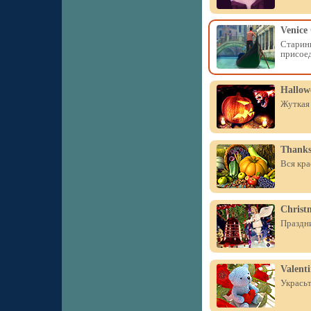
Venice
Старинн
присое
Hallow
Жуткая 
Thanks
Вся кра
Christm
Праздни
Valent
Украсьт