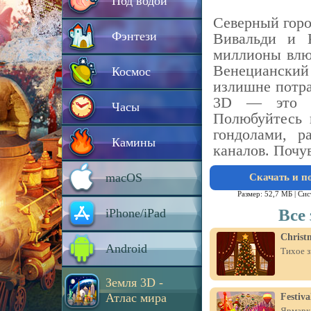
Под водой
Северный гор
Фэнтези
Вивальди и К
миллионы влю
Венецианский
Космос
излишне потра
3D — это в
Часы
Полюбуйтесь 
гондолами, р
Камины
каналов. Почу
macOS
Скачать и п
Размер: 52,7 МБ |
Сис
Все
iPhone/iPad
Christ
Android
Тихое з
Земля 3D -
Атлас мира
Festiv
Ярмарка