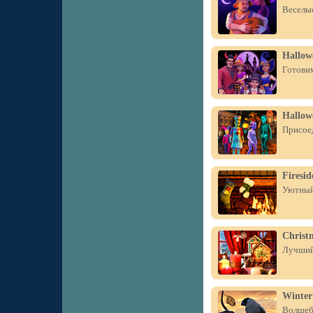
Веселые
Hallow
Готовим
Hallowe
Присоед
Firesid
Уютный 
Christ
Лучший 
Winter
Волшебн