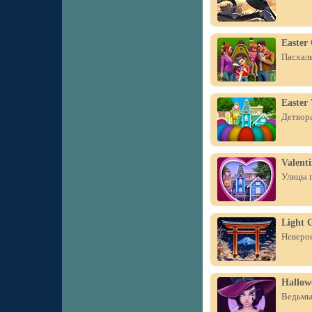
Easter 
Пасхаль
Easter 
Детвора
Valenti
Улицы г
Light 
Невероя
Hallow
Ведьмы,