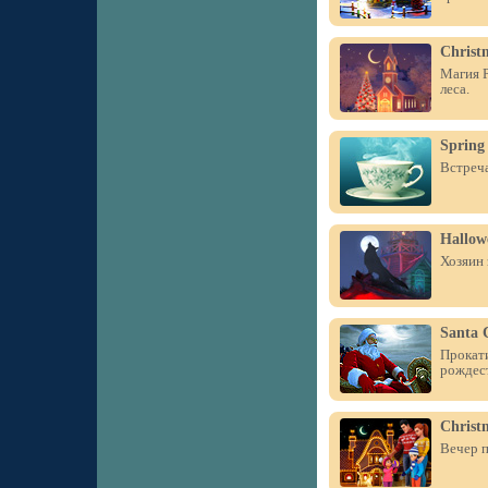
Christ
Магия Р
леса.
Spring
Встреча
Hallow
Хозяин 
Santa 
Прокати
рождес
Christ
Вечер п