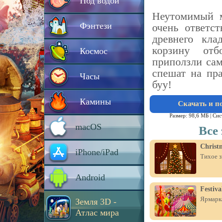
Под водой
Неутомимый м
Фэнтези
очень ответс
древнего кла
корзину отб
Космос
приползли сам
спешат на пра
Часы
буу!
Камины
Скачать и п
Размер: 98,6 МБ |
Сис
macOS
Все
Christ
iPhone/iPad
Тихое з
Android
Festiv
Ярмарка
Земля 3D -
Атлас мира