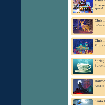
White 
Живопи
красе!
Christ
Заботли
Christ
Ярко ук
Spring
Встреча
Hallow
Хозяин 
Santa 