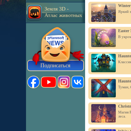
Winter
Земля 3D -
Яркий з
Атлас животных
Easter
В укром
Haunte
Классик
Подписаться
Haunte
Туман, 
Christ
Магия Р
леса.