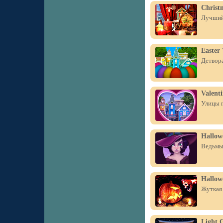
Christ
Лучший 
Easter 
Детвора
Valenti
Улицы г
Hallow
Ведьмы,
Hallow
Жуткая 
Light 