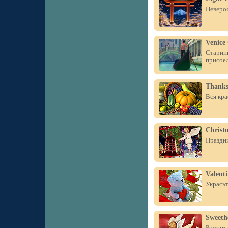
Невероя
Venice
Старинн
присое
Thanks
Вся кра
Christm
Праздни
Valent
Украсьт
Sweeth
Романти