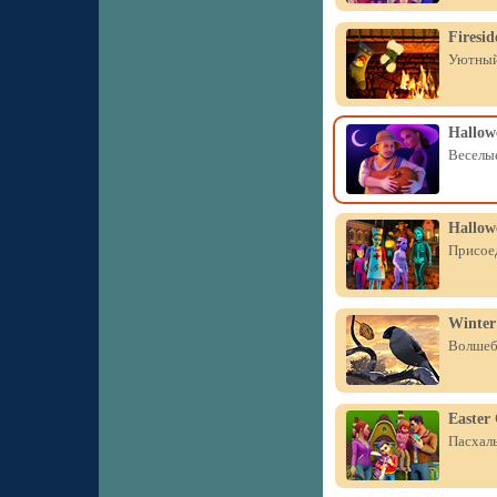
Firesid
Уютный 
Hallow
Веселые
Hallowe
Присоед
Winter
Волшебн
Easter 
Пасхаль