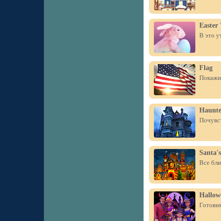
Easter
В это у
Flag
Покажит
Haunte
Почувст
Santa's
Все бли
Hallow
Готовим