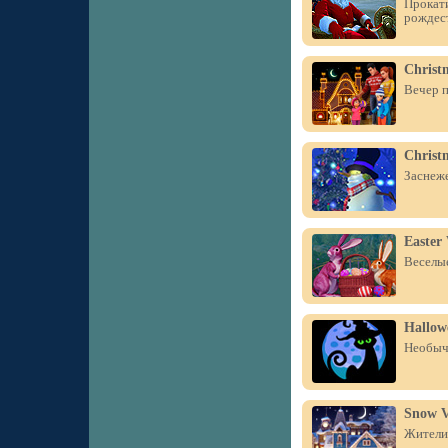
Прокати
рождес
Christ
Вечер п
Christ
Заснеже
Easter
Веселые
Hallow
Необыч
Snow V
Жители 