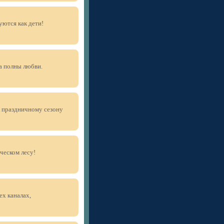
уются как дети!
а полны любви.
к праздничному сезону
ческом лесу!
ех каналах,