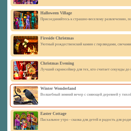
Halloween Village
Присоединяйтесь к страшно-веселому развлечению, по
Fireside Christmas
Уютный рождественский камин с гирляндами, свечами
Christmas Evening
Лучший скринсейвер для тех, кто считает секунды до
Winter Wonderland
Волшебный зимний вечер с сияющей деревней у тихой
Easter Cottage
Пасхальное утро - сказка для детей и радость для роди