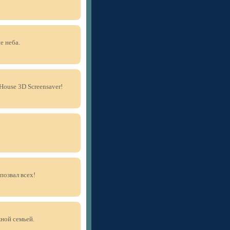
е неба.
ouse 3D Screensaver!
позвал всех!
ной семьей.