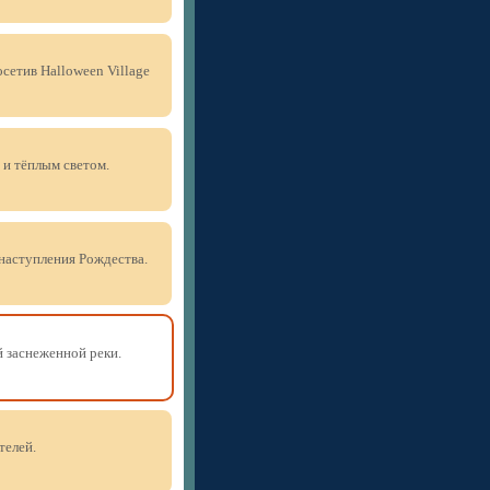
сетив Halloween Village
 и тёплым светом.
 наступления Рождества.
 заснеженной реки.
телей.