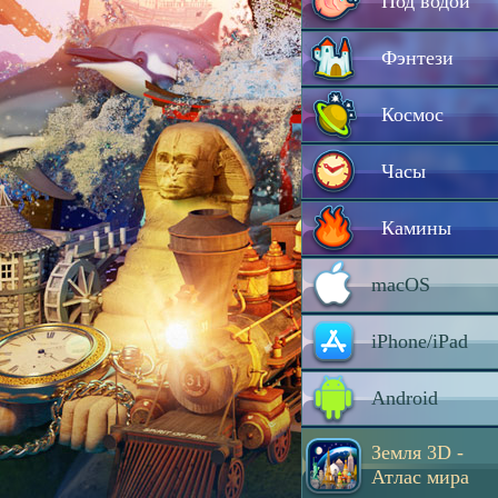
Под водой
Фэнтези
Космос
Часы
Камины
macOS
iPhone/iPad
Android
Земля 3D -
Атлас мира