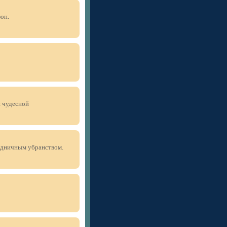
он.
 чудесной
здничным убранством.