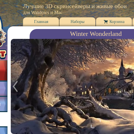
Лучшие 3D скринсейверы и живые обои
для Windows и Mac
Главная
Наборы
Корзина
Winter Wonderland
я