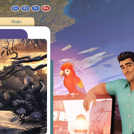
En
De
Fr
Ru
Инфо