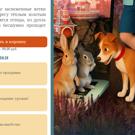
де заснеженные ветви
регу тёплым золотым
ятся птицы, из дупла
а бесшумно проходит
ть в корзину
а:
99,00 руб.
ики
е праздника.
разднике урожая!
волшебство.