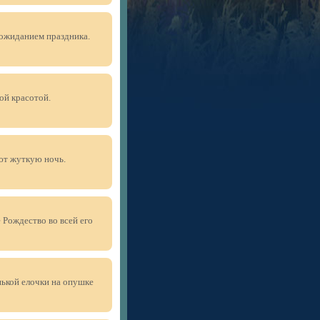
 ожиданием праздника.
ой красотой.
ют жуткую ночь.
Рождество во всей его
нькой елочки на опушке