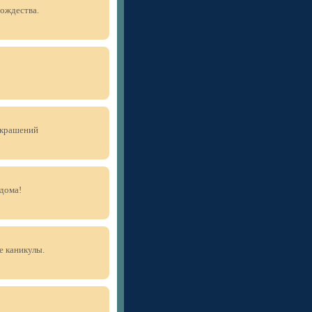
ождества.
украшений
 дома!
е каникулы.