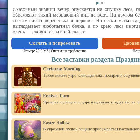
Сказочный зимний вечер опускается на опушку леса, г
обрамляют тихий мерцающий вид на воду. На другом бе
светом сияют деревенька и церковь. На ветки мягко сад
выглядывает любопытная белка, а по краю леса иногд
олень — словно из зимней сказки.
Скачать и попробовать
Добави
Размер: 29,9 МБ |
Системные требования
Цен
Все заставки раздела Праздн
Christmas Morning
Тихое зимнее утро, сияющая елка, подарки и ощущени
Festival Town
Ярмарка и угощения, цирк и музыканты ждут вас на п
Easter Hollow
В укромной лесной лощине пробуждается пасхальное 