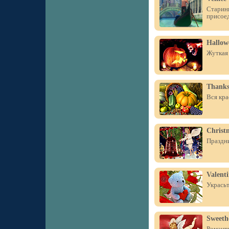
Старинн
присое
Hallow
Жуткая 
Thanks
Вся кра
Christm
Праздни
Valent
Украсьт
Sweeth
Романти