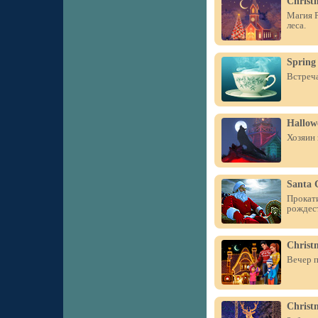
Christ
Магия Р
леса.
Spring
Встреча
Hallow
Хозяин 
Santa 
Прокати
рождес
Christ
Вечер п
Christ