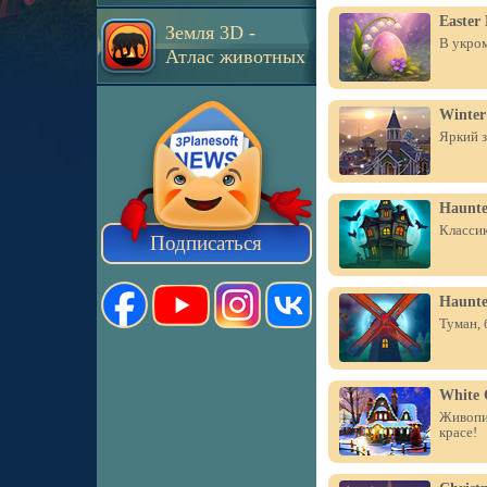
Easter
Земля 3D -
В укром
Атлас животных
Winter
Яркий з
Haunte
Классик
Подписаться
Haunte
Туман, 
White 
Живопи
красе!