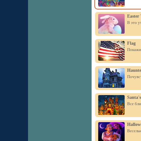
Easter
В это у
Flag
Покажит
Haunte
Почувст
Santa's
Все бли
Hallow
Веселые