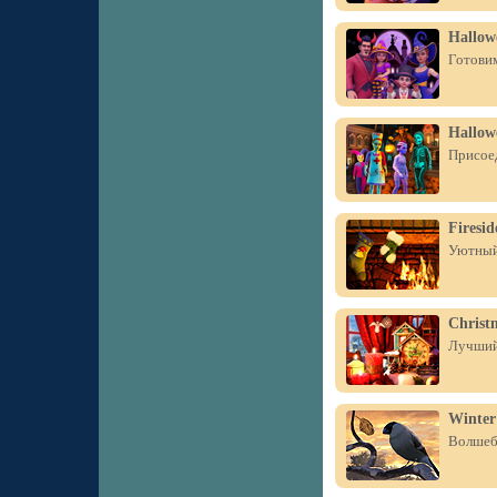
Hallow
Готовим
Hallowe
Присоед
Firesid
Уютный 
Christ
Лучший 
Winter
Волшебн