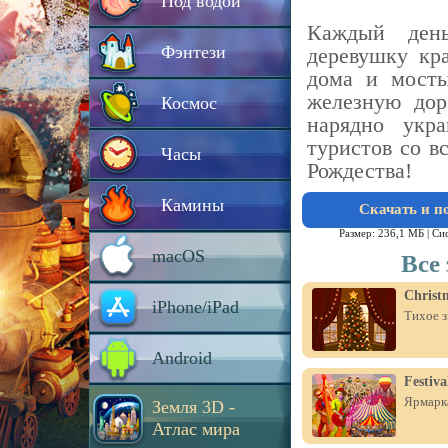
Под водой
Каждый ден
Фэнтези
деревушку кр
дома и мосты
железную дор
Космос
нарядно укр
туристов со в
Часы
Рождества!
Камины
Скачать и п
Размер: 236,1 МБ |
Си
macOS
Все
Christ
iPhone/iPad
Тихое з
Android
Festiv
Ярмарка
Земля 3D -
Атлас мира