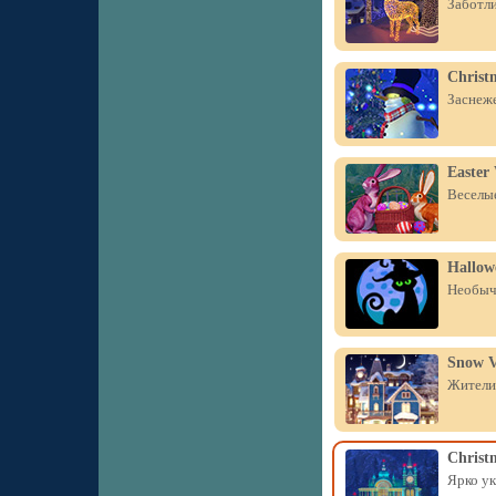
Заботли
Christ
Заснеже
Easter
Веселые
Hallow
Необыч
Snow V
Жители 
Christ
Ярко ук