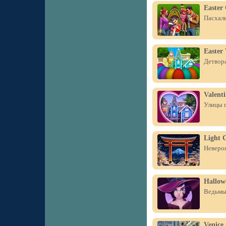
Easter 
Пасхаль
Easter 
Детвора
Valenti
Улицы г
Light 
Невероя
Hallow
Ведьмы,
Venice